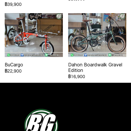
฿39,900
BuCargo
Dahon Boardwalk Gravel
Edition
฿22,900
฿16,900