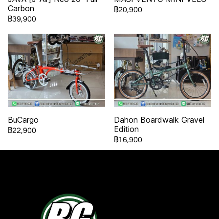
Carbon
฿20,900
฿39,900
BuCargo
Dahon Boardwalk Gravel
Edition
฿22,900
฿16,900