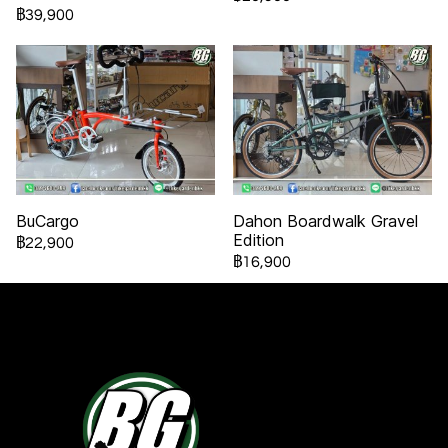
฿39,900
BuCargo
Dahon Boardwalk Gravel
Edition
฿22,900
฿16,900