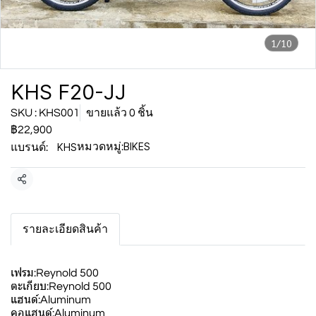
1/10
KHS F20-JJ
SKU : KHS001
ขายแล้ว 0 ชิ้น
฿22,900
BIKES
KHS
หมวดหมู่:
แบรนด์:
แชร์
รายละเอียดสินค้า
เฟรม:Reynold 500
ตะเกียบ:Reynold 500
แฮนด์:Aluminum
คอแฮนด์:Aluminum