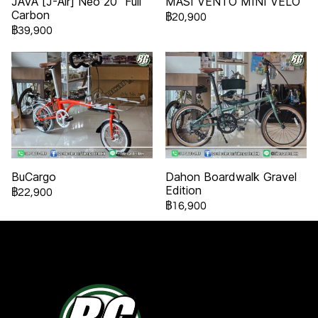
JAVA [J-Air] Neo 20" Full
MASI VENTO MINI VELO
Carbon
฿20,900
฿39,900
BuCargo
Dahon Boardwalk Gravel
Edition
฿22,900
฿16,900