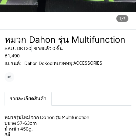
1/3
หมวก Dahon รุ่น Multifunction
SKU : DK120
ขายแล้ว 0 ชิ้น
฿1,490
ACCESSORIES
Dahon DoKool
หมวดหมู่:
แบรนด์:
แชร์
รายละเอียดสินค้า
หมวกรุ่นใหม่ จาก Dahon รุ่น Multifunction
ขนาด 57-63cm
น้ำหนัก 450g.
3สี