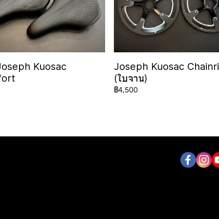
Joseph Kuosac
Joseph Kuosac Chainr
ort
(ใบจาน)
0
฿4,500