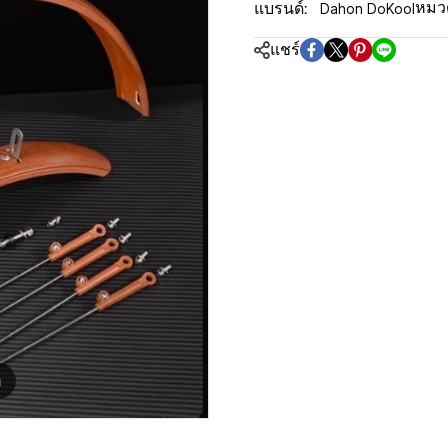
Dahon DoKool
หมวด
แบรนด์:
แชร์
m