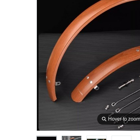
⚲
Hover to zoo