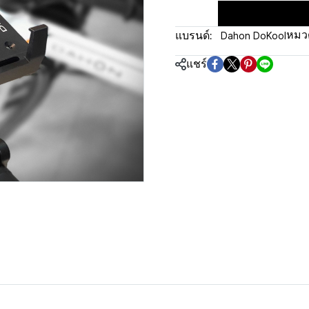
Dahon DoKool
หมวด
แบรนด์:
แชร์