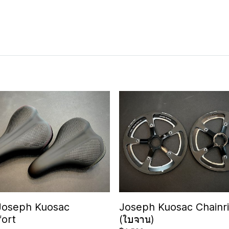
Joseph Kuosac
Joseph Kuosac Chainr
ort
(ใบจาน)