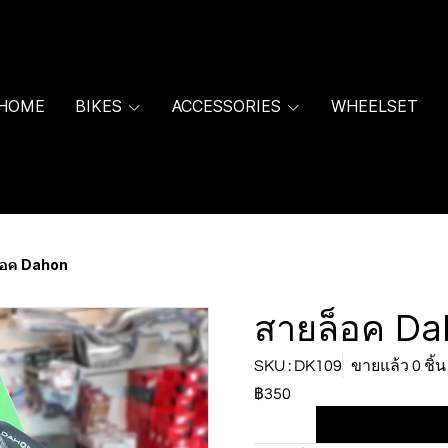
HOME
BIKES
ACCESSORIES
WHEELSET
็อค Dahon
สายล็อค D
SKU : DK109
ขายแล้ว 0 ชิ้น
฿350