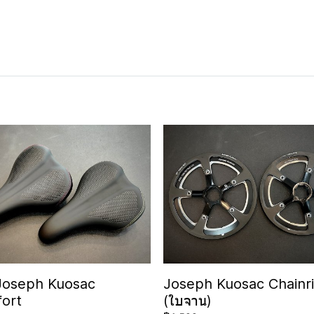
Joseph Kuosac
Joseph Kuosac Chainr
ort
(ใบจาน)