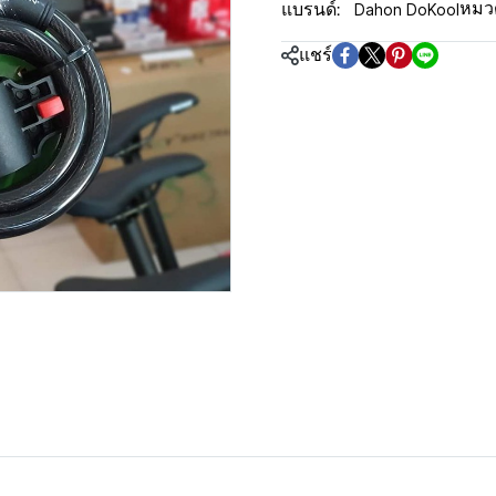
Dahon DoKool
หมวด
แบรนด์:
แชร์