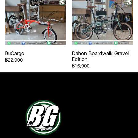
BuCargo
Dahon Boardwalk Gravel
Edition
฿22,900
฿16,900