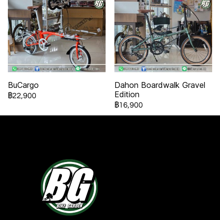
BuCargo
Dahon Boardwalk Gravel
Edition
฿22,900
฿16,900